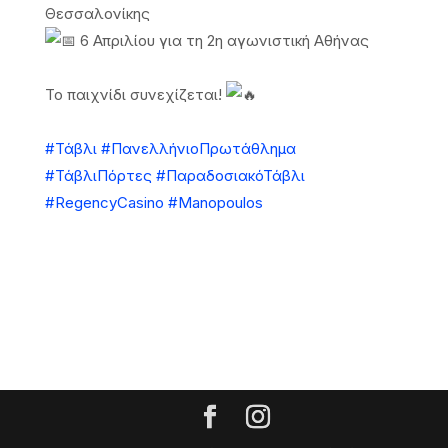
Θεσσαλονίκης
6 Απριλίου για τη 2η αγωνιστική Αθήνας
Το παιχνίδι συνεχίζεται!
#Τάβλι
#ΠανελλήνιοΠρωτάθλημα
#ΤάβλιΠόρτες
#ΠαραδοσιακόΤάβλι
#RegencyCasino
#Manopoulos