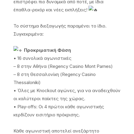
επιστρέφει πιο δυναμικά από ποτέ, με ίδια
έπαθλα-ρεκόρ και νέες εκπλήξεις!
Το σύστημα διεξαγωγής παραμένει το ίδιο.
Συγκεκριμένα:
Προκριματική Φάση
• 16 συνολικά αγωνιστικές
– 8 στην Αθήνα (Regency Casino Mont Parnes)
– 8 στη Θεσσαλονίκη (Regency Casino
Thessaloniki)
• Όλες με Knockout αγώνες, για να αναδειχθούν
οι καλύτεροι παίκτες της χώρας.
• Play-offs: Οι 4 πρώτοι κάθε αγωνιστικής
κερδίζουν εισιτήριο πρόκρισης.
Κάθε αγωνιστική αποτελεί ανεξάρτητο